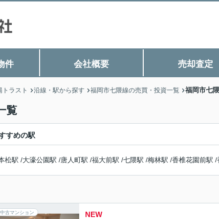
物件
会社概要
売却査定
福岡市七隈
陽トラスト
沿線・駅から探す
福岡市七隈線の売買・投資一覧
一覧
すすめの駅
本松駅
/
大濠公園駅
/
唐人町駅
/
福大前駅
/
七隈駅
/
梅林駅
/
香椎花園前駅
/
中古マンション
NEW