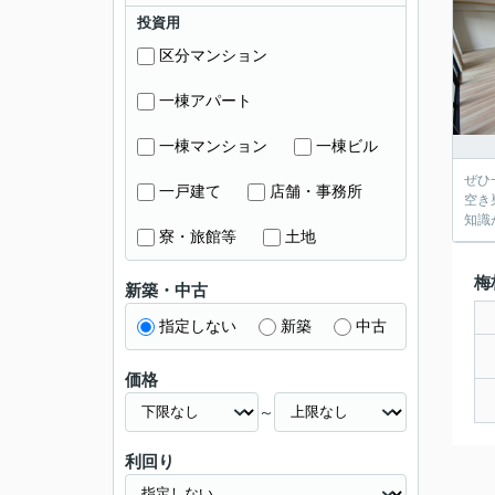
投資用
区分マンション
一棟アパート
一棟マンション
一棟ビル
ぜひ
一戸建て
店舗・事務所
空き
知識
寮・旅館等
土地
梅
新築・中古
指定しない
新築
中古
価格
～
利回り