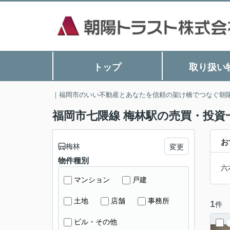
トップ
取り扱い
｜福岡市のいい不動産とあなたを信頼の架け橋でつなぐ朝
福岡市七隈線 梅林駅の売買・投資
お
梅林
変更
物件種別
六
マンション
戸建
土地
店舗
事務所
1
件
ビル・その他