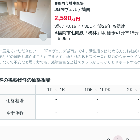
福岡市城南区
堤
JGMヴェルデ城南
2,590
万円
3階 / 78.15㎡ / 3LDK /築25年 /9階建
福岡市七隈線
「
梅林
」駅 徒歩41分車18分
6.0km
一度見ていただきたい、「JGMヴェルデ城南」です。新生活をはじめる方にお勧めな
巣などの危険も減らすことができます。ゆとりのあるスペースが魅力のウォークイ
がなくて不安だと思う方でも、経験豊富な当社スタッフがしっかりとサポートする
林の掲載物件の価格相場
1R ～ 1K
1DK ～ 1LDK
2K ～ 
-
-
-
価格相場
-
-
-
空室件数