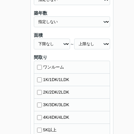
築年数
面積
～
間取り
ワンルーム
1K/1DK/1LDK
2K/2DK/2LDK
3K/3DK/3LDK
4K/4DK/4LDK
5K以上