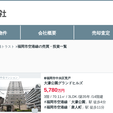
物件
会社概要
売却査定
福岡市空港線の売買・投資一覧
陽トラスト
中古マンション
福岡市中央区
荒戸
大濠公園グランドヒルズ
5,780
万円
3階 / 70.11㎡ / 3LDK /築35年 /14階建
福岡市空港線
「
大濠公園
」駅 徒歩4分
福岡市空港線
「
唐人町
」駅 徒歩11分