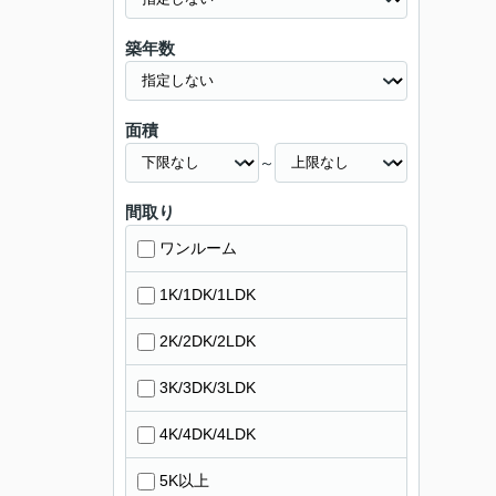
築年数
面積
～
間取り
ワンルーム
1K/1DK/1LDK
2K/2DK/2LDK
3K/3DK/3LDK
4K/4DK/4LDK
5K以上