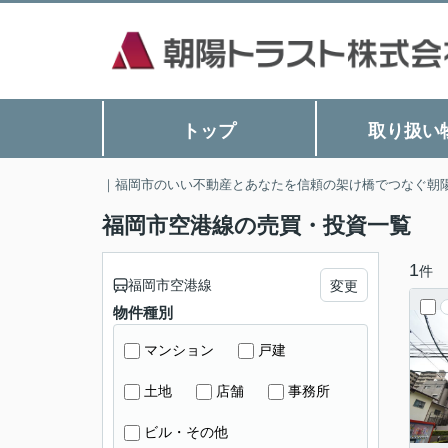
トップ
取り扱い
｜福岡市のいい不動産とあなたを信頼の架け橋でつなぐ朝
福岡市空港線の売買・投資一覧
1
件
福岡市空港線
変更
物件種別
マンション
戸建
土地
店舗
事務所
ビル・その他