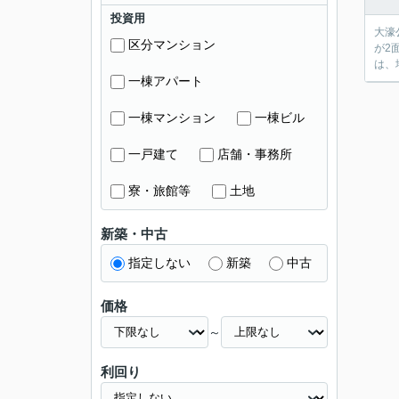
投資用
大濠
区分マンション
が2
は、
一棟アパート
一棟マンション
一棟ビル
一戸建て
店舗・事務所
寮・旅館等
土地
新築・中古
指定しない
新築
中古
価格
～
利回り